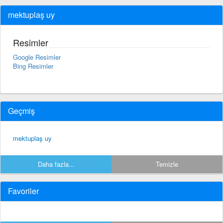
mektuplaş uy
Resimler
Google Resimler
Bing Resimler
Geçmiş
mektuplaş uy
Daha fazla...
Temizle
Favoriler