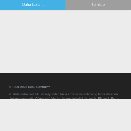
Daha fazla...
Temizle
© 1999-2026 Sesli Sözlük™
20 dilde online sözlük. 20 milyondan fazla sözcük ve anlamı üç farklı aksanda
dinleme seçeneği. Cümle ve Videolar ile zenginleştirilmiş içerik. Etimoloji, Eş ve
Zıt anlamlar, kelime okunuşları ve günün kelimesi. Yazım Türkçeleştirici ile hatalı
Türkçe metinleri düzeltme. iOS, Android ve Windows mobil platformlarda online
ve offline sözlük programları. Sesli Sözlük garantisinde Profesyonel çeviri
hizmetleri. İngilizce kelime haznenizi arttıracak kelime oyunları. Ayarlar
bölümünü kullarak çevirisini görmek istediğiniz sözlükleri seçme ve aynı
zamanda sözlüklerin gösterim sırasını ayarlama imkanı. Kelimelerin
seslendirilişini otomatik dinlemek için ayarlardan isteğiniz aksanı seçebilirsiniz.