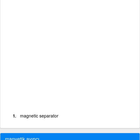
magnetic separator
manyetik ayırıcı