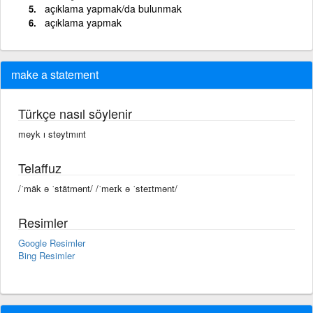
açıklama yapmak/da bulunmak
açıklama yapmak
make a statement
Türkçe nasıl söylenir
meyk ı steytmınt
Telaffuz
/ˈmāk ə ˈstātmənt/ /ˈmeɪk ə ˈsteɪtmənt/
Resimler
Google Resimler
Bing Resimler