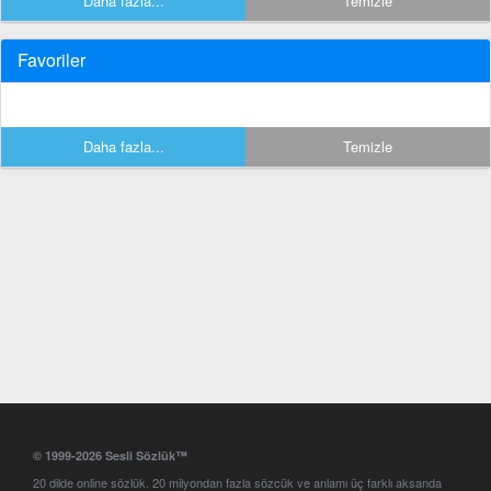
Daha fazla...
Temizle
Favoriler
Daha fazla...
Temizle
© 1999-2026 Sesli Sözlük™
20 dilde online sözlük. 20 milyondan fazla sözcük ve anlamı üç farklı aksanda