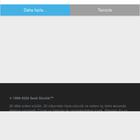
Daha fazla...
Temizle
© 1999-2026 Sesli Sözlük™
20 dilde online sözlük. 20 milyondan fazla sözcük ve anlamı üç farklı aksanda
dinleme seçeneği. Cümle ve Videolar ile zenginleştirilmiş içerik. Etimoloji, Eş ve
Zıt anlamlar, kelime okunuşları ve günün kelimesi. Yazım Türkçeleştirici ile hatalı
Türkçe metinleri düzeltme. iOS, Android ve Windows mobil platformlarda online
ve offline sözlük programları. Sesli Sözlük garantisinde Profesyonel çeviri
hizmetleri. İngilizce kelime haznenizi arttıracak kelime oyunları. Ayarlar
bölümünü kullarak çevirisini görmek istediğiniz sözlükleri seçme ve aynı
zamanda sözlüklerin gösterim sırasını ayarlama imkanı. Kelimelerin