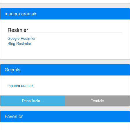
macera aramak
Resimler
Google Resimler
Bing Resimler
Geçmiş
macera aramak
Daha fazla...
Temizle
Favoriler