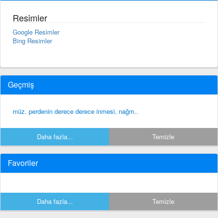
Resimler
Google Resimler
Bing Resimler
Geçmiş
müz. perdenin derece derece inmesi, nağm..
Daha fazla...
Temizle
Favoriler
Daha fazla...
Temizle