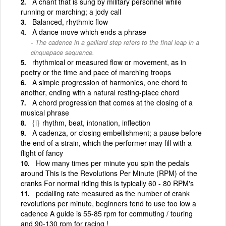
A chant that is sung by military personnel while
running or marching; a jody call
Balanced, rhythmic flow
A dance move which ends a phrase
The cadence in a galliard step refers to the final leap in a
cinquepace sequence.
rhythmical or measured flow or movement, as in
poetry or the time and pace of marching troops
A simple progression of harmonies, one chord to
another, ending with a natural resting-place chord
A chord progression that comes at the closing of a
musical phrase
{i}
rhythm, beat, intonation, inflection
A cadenza, or closing embellishment; a pause before
the end of a strain, which the performer may fill with a
flight of fancy
How many times per minute you spin the pedals
around This is the Revolutions Per Minute (RPM) of the
cranks For normal riding this is typically 60 - 80 RPM's
pedalling rate measured as the number of crank
revolutions per minute, beginners tend to use too low a
cadence A guide is 55-85 rpm for commuting / touring
and 90-130 rpm for racing !