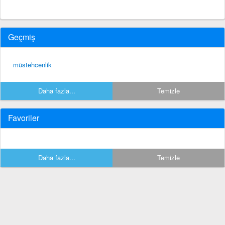
Geçmiş
müstehcenlik
Daha fazla...
Temizle
Favoriler
Daha fazla...
Temizle