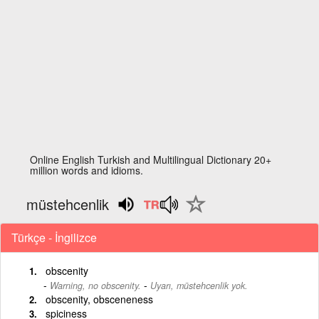
Online English Turkish and Multilingual Dictionary 20+
million words and idioms.
müstehcenlik
Türkçe - İngilizce
obscenity
-
Warning, no obscenity.
Uyarı, müstehcenlik yok.
obscenity, obsceneness
spiciness