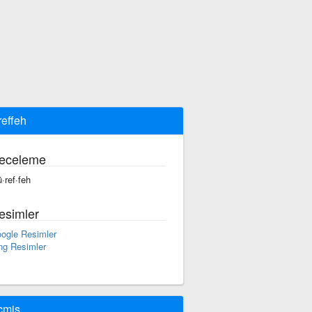
effeh
eceleme
·ref·feh
esimler
ogle Resimler
ng Resimler
çmiş