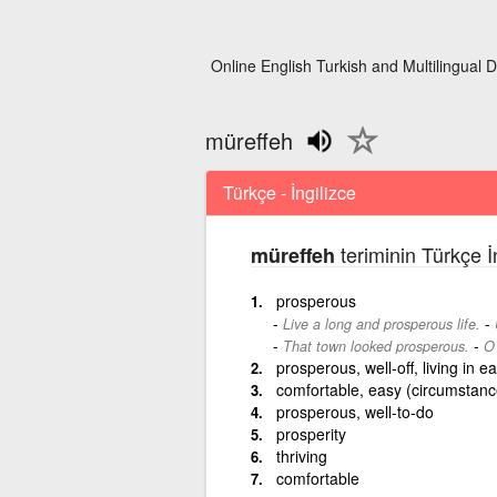
Online English Turkish and Multilingual D
müreffeh
Türkçe - İngilizce
teriminin Türkçe İ
müreffeh
prosperous
-
Live a long and prosperous life.
-
That town looked prosperous.
O 
prosperous, well-off, living in e
comfortable, easy (circumstanc
prosperous, well-to-do
prosperity
thriving
comfortable