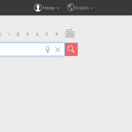
Hesap
English
ç
ı
ğ
ö
ş
ü
â