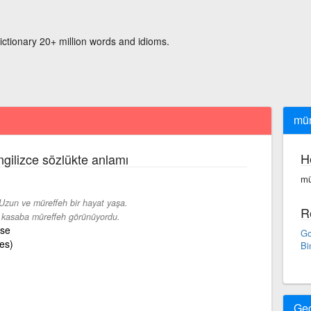
ictionary 20+ million words and idioms.
mür
H
ngilizce sözlükte anlamı
mü
Uzun ve müreffeh bir hayat yaşa.
R
kasaba müreffeh görünüyordu.
ase
Go
es)
Bi
Ge