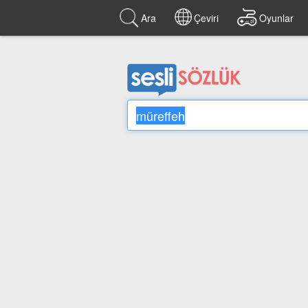
Ara
Çeviri
Oyunlar