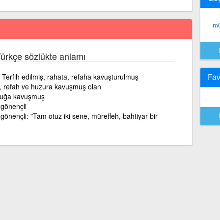
mü
Türkçe sözlükte anlamı
Fav
 Terfih edilmiş, rahata, refaha kavuşturulmuş
, refah ve huzura kavuşmuş olan
luğa kavuşmuş
 gönençli
gönençli: "Tam otuz iki sene, müreffeh, bahtiyar bir