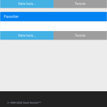
Daha fazla...
Temizle
Favoriler
Daha fazla...
Temizle
© 1999-2026 Sesli Sözlük™