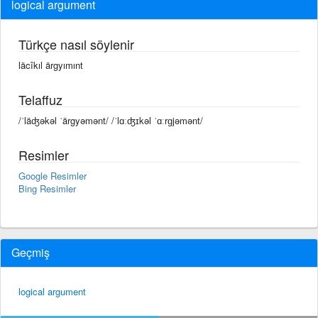
logical argument
Türkçe nasıl söylenir
läcîkıl ärgyımınt
Telaffuz
/ˈläʤəkəl ˈärgyəmənt/ /ˈlɑːʤɪkəl ˈɑːrɡjəmənt/
Resimler
Google Resimler
Bing Resimler
Geçmiş
logical argument