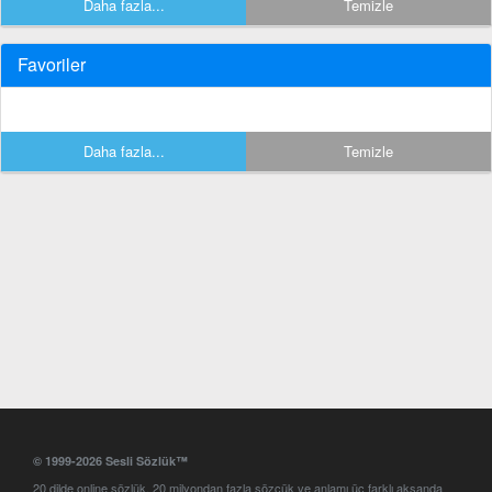
Daha fazla...
Temizle
Favoriler
Daha fazla...
Temizle
© 1999-2026 Sesli Sözlük™
20 dilde online sözlük. 20 milyondan fazla sözcük ve anlamı üç farklı aksanda