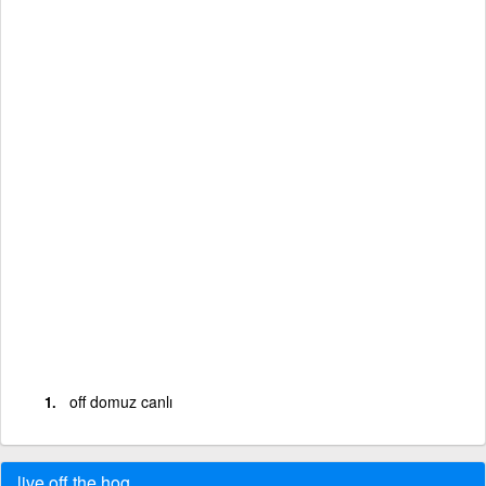
off domuz canlı
live off the hog