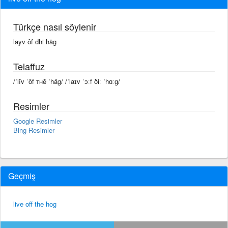
Türkçe nasıl söylenir
layv ôf dhi häg
Telaffuz
/ˈlīv ˈôf ᴛʜē ˈhäg/ /ˈlaɪv ˈɔːf ðiː ˈhɑːɡ/
Resimler
Google Resimler
Bing Resimler
Geçmiş
live off the hog