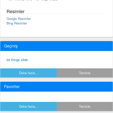
Resimler
Google Resimler
Bing Resimler
Geçmiş
let things slide
Daha fazla...
Temizle
Favoriler
Daha fazla...
Temizle