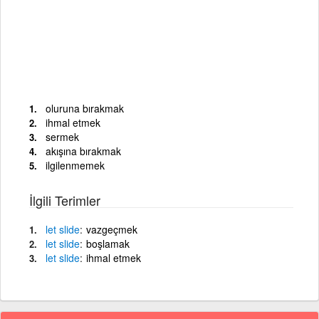
oluruna bırakmak
ihmal etmek
sermek
akışına bırakmak
ilgilenmemek
İlgili Terimler
let
slide
vazgeçmek
let
slide
boşlamak
let
slide
ihmal etmek