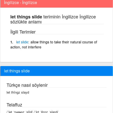
İngilizce - İngilizce
teriminin İngilizce İngilizce
let things slide
sözlükte anlamı
İlgili Terimler
let
slide
allow things to take their natural course of
action, not interfere
let things slide
Türkçe nasıl söylenir
let thîngz slayd
Telaffuz
/ˈlet ˈᴛʜəɴɢz ˈslīd/ /ˈlɛt ˈθɪŋz ˈslaɪd/