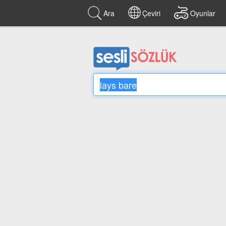
Ara
Çeviri
Oyunlar