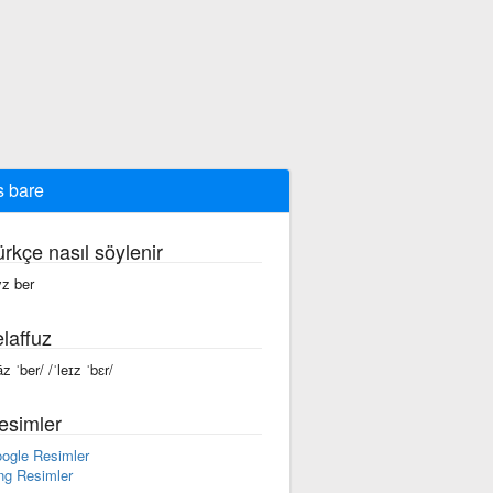
s bare
ürkçe nasıl söylenir
yz ber
laffuz
āz ˈber/ /ˈleɪz ˈbɛr/
esimler
ogle Resimler
ng Resimler