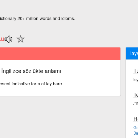
ictionary 20+ million words and idioms.
lay
T
 İngilizce sözlükte anlamı
le
esent indicative form of lay bare
Te
/ˈl
R
Go
Bi