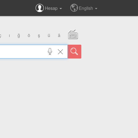
Hesap
English
ç
ı
ğ
ö
ş
ü
â