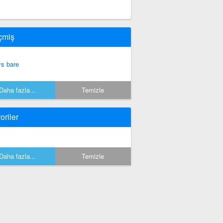
çmiş
ys bare
Daha fazla...
Temizle
oriler
Daha fazla...
Temizle