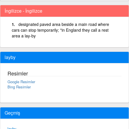
İngilizce - İngilizce
designated paved area beside a main road where
cars can stop temporarily; "in England they call a rest
area a lay-by
layby
Resimler
Google Resimler
Bing Resimler
Geçmiş
layby