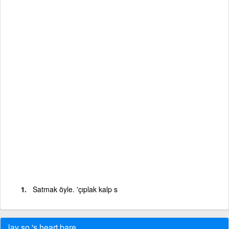
Satmak öyle. 'çıplak kalp s
lay so.'s heart bare