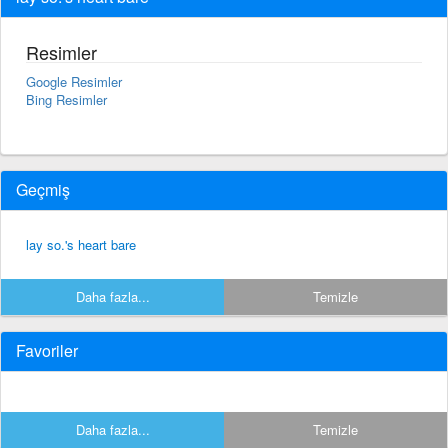
Resimler
Google Resimler
Bing Resimler
Geçmiş
lay so.'s heart bare
Daha fazla...
Temizle
Favoriler
Daha fazla...
Temizle