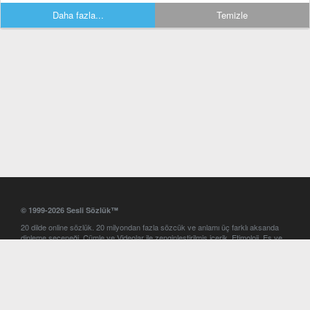
Daha fazla...
Temizle
© 1999-2026 Sesli Sözlük™
20 dilde online sözlük. 20 milyondan fazla sözcük ve anlamı üç farklı aksanda
dinleme seçeneği. Cümle ve Videolar ile zenginleştirilmiş içerik. Etimoloji, Eş ve
Zıt anlamlar, kelime okunuşları ve günün kelimesi. Yazım Türkçeleştirici ile hatalı
Türkçe metinleri düzeltme. iOS, Android ve Windows mobil platformlarda online
ve offline sözlük programları. Sesli Sözlük garantisinde Profesyonel çeviri
hizmetleri. İngilizce kelime haznenizi arttıracak kelime oyunları. Ayarlar
bölümünü kullarak çevirisini görmek istediğiniz sözlükleri seçme ve aynı
zamanda sözlüklerin gösterim sırasını ayarlama imkanı. Kelimelerin