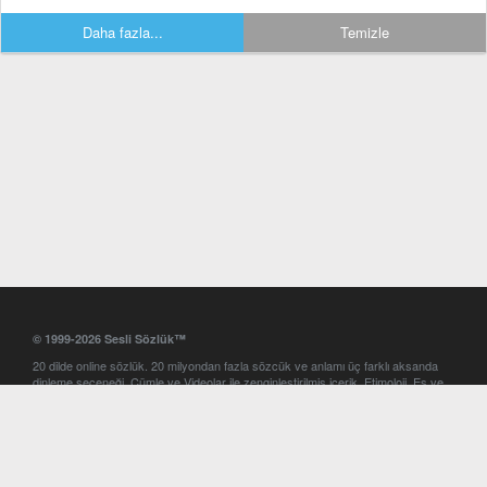
Daha fazla...
Temizle
© 1999-2026 Sesli Sözlük™
20 dilde online sözlük. 20 milyondan fazla sözcük ve anlamı üç farklı aksanda
dinleme seçeneği. Cümle ve Videolar ile zenginleştirilmiş içerik. Etimoloji, Eş ve
Zıt anlamlar, kelime okunuşları ve günün kelimesi. Yazım Türkçeleştirici ile hatalı
Türkçe metinleri düzeltme. iOS, Android ve Windows mobil platformlarda online
ve offline sözlük programları. Sesli Sözlük garantisinde Profesyonel çeviri
hizmetleri. İngilizce kelime haznenizi arttıracak kelime oyunları. Ayarlar
bölümünü kullarak çevirisini görmek istediğiniz sözlükleri seçme ve aynı
zamanda sözlüklerin gösterim sırasını ayarlama imkanı. Kelimelerin