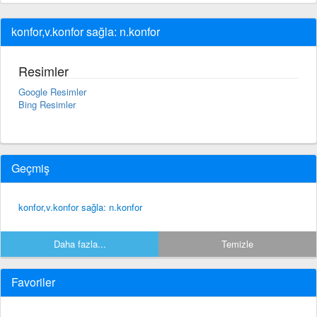
konfor,v.konfor sağla: n.konfor
Resimler
Google Resimler
Bing Resimler
Geçmiş
konfor,v.konfor sağla: n.konfor
Daha fazla...
Temizle
Favoriler