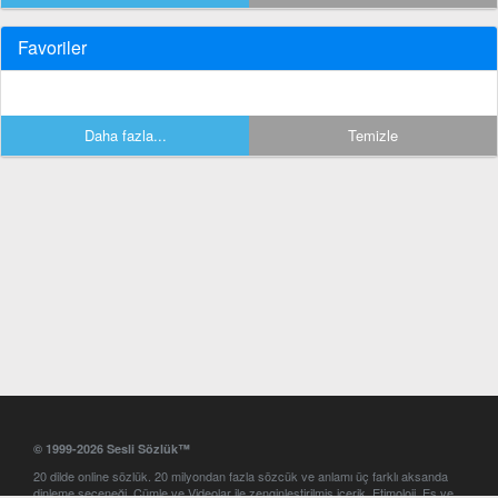
Favoriler
Daha fazla...
Temizle
© 1999-2026 Sesli Sözlük™
20 dilde online sözlük. 20 milyondan fazla sözcük ve anlamı üç farklı aksanda
dinleme seçeneği. Cümle ve Videolar ile zenginleştirilmiş içerik. Etimoloji, Eş ve