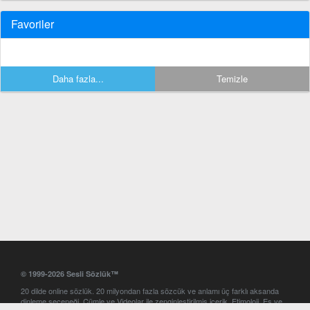
Favoriler
Daha fazla...
Temizle
© 1999-2026 Sesli Sözlük™
20 dilde online sözlük. 20 milyondan fazla sözcük ve anlamı üç farklı aksanda
dinleme seçeneği. Cümle ve Videolar ile zenginleştirilmiş içerik. Etimoloji, Eş ve