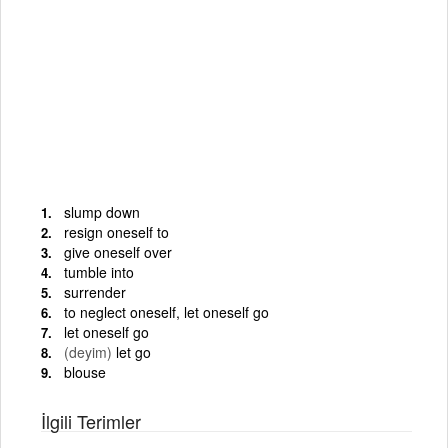
slump down
resign oneself to
give oneself over
tumble into
surrender
to neglect oneself, let oneself go
let oneself go
(deyim)
let go
blouse
İlgili Terimler