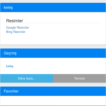
keleş
Resimler
Google Resimler
Bing Resimler
Geçmiş
keleş
Daha fazla...
Temizle
Favoriler