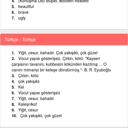
(Konuşma Dili) stupid, wooden-headed
beautiful
brave
ugly
Türkçe - Türkçe
Yiğit, cesur, bahadır. Çok yakışıklı, çok güzel
Vücut yapısı gösterişsiz. Çirkin, kötü: "Kayseri
çarşısının tavanını, kubbesini kökünden kazıtmış ... O
canım mimariyi bir keleşe döndürmüş."- B. R. Eyuboğlu
Çirkin, kötü
çok yakışıklı
Kel
Vücut yapısı gösterişsiz
Yiğit, cesur, bahadır
Kaleşnikof
Yiğit, cesur
Çok yakışıklı, çok güzel