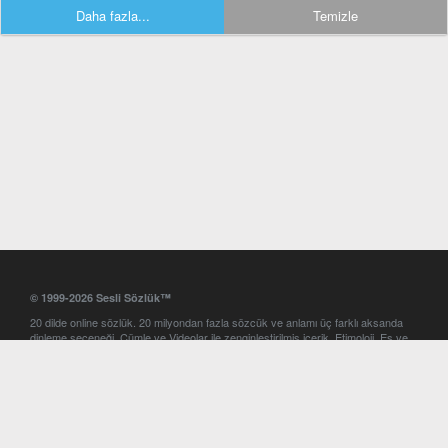
Daha fazla...
Temizle
© 1999-2026 Sesli Sözlük™
20 dilde online sözlük. 20 milyondan fazla sözcük ve anlamı üç farklı aksanda
dinleme seçeneği. Cümle ve Videolar ile zenginleştirilmiş içerik. Etimoloji, Eş ve
Zıt anlamlar, kelime okunuşları ve günün kelimesi. Yazım Türkçeleştirici ile hatalı
Türkçe metinleri düzeltme. iOS, Android ve Windows mobil platformlarda online
ve offline sözlük programları. Sesli Sözlük garantisinde Profesyonel çeviri
hizmetleri. İngilizce kelime haznenizi arttıracak kelime oyunları. Ayarlar
bölümünü kullarak çevirisini görmek istediğiniz sözlükleri seçme ve aynı
zamanda sözlüklerin gösterim sırasını ayarlama imkanı. Kelimelerin
seslendirilişini otomatik dinlemek için ayarlardan isteğiniz aksanı seçebilirsiniz.