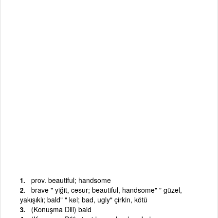
prov. beautiful; handsome
brave " yiğit, cesur; beautiful, handsome" " güzel,
yakışıklı; bald" " kel; bad, ugly" çirkin, kötü
(Konuşma Dili) bald