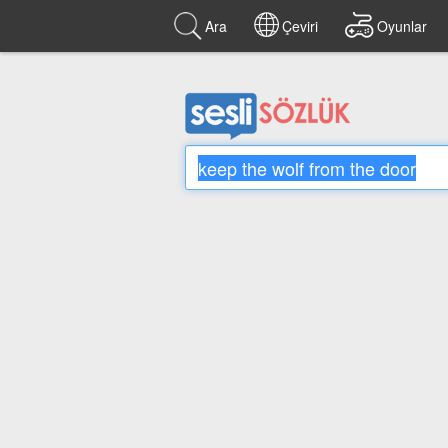
Ara
Çeviri
Oyunlar