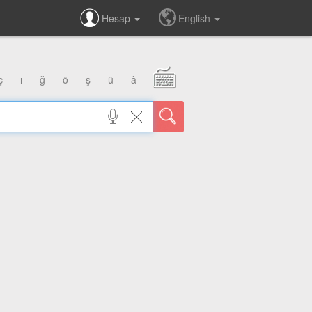
Hesap
English
ç
ı
ğ
ö
ş
ü
â