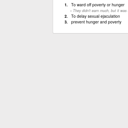
To ward off poverty or hunger
They didn't earn much, but it was
To delay sexual ejaculation
prevent hunger and poverty