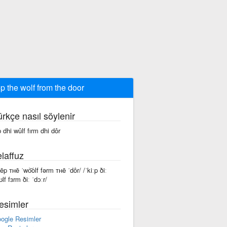
p the wolf from the door
ürkçe nasıl söylenir
p dhi wûlf fırm dhi dôr
laffuz
kēp ᴛʜē ˈwo͝olf fərm ᴛʜē ˈdôr/ /ˈkiːp ðiː
lf fɜrm ðiː ˈdɔːr/
esimler
ogle Resimler