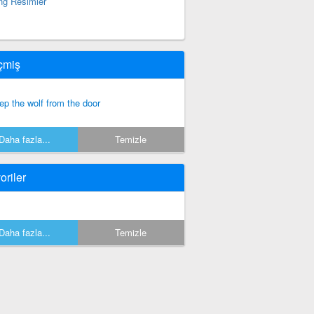
ng Resimler
çmiş
ep the wolf from the door
Daha fazla...
Temizle
oriler
Daha fazla...
Temizle