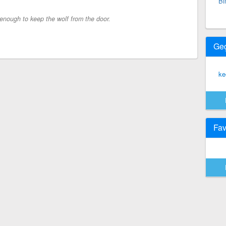
Bi
 enough to keep the wolf from the door.
Ge
ke
Fav