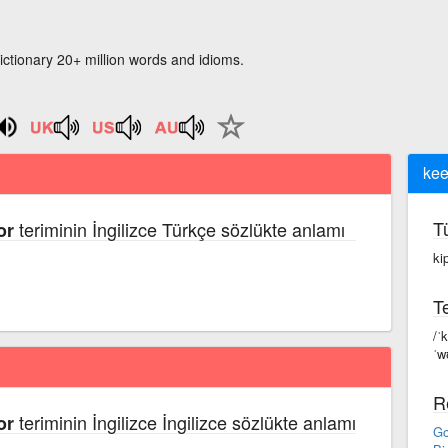
ictionary 20+ million words and idioms.
kee
T
teriminin İngilizce Türkçe sözlükte anlamı
or
ki
Te
/ˈ
ˈwʊ
R
teriminin İngilizce İngilizce sözlükte anlamı
or
Go