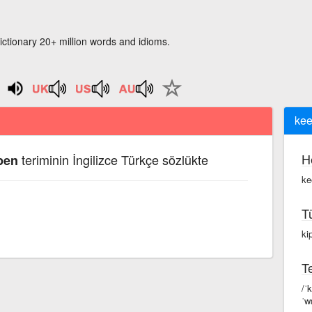
ictionary 20+ million words and idioms.
kee
H
teriminin İngilizce Türkçe sözlükte
pen
ke
T
ki
Te
/ˈ
ˈw