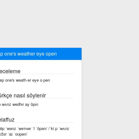
p one's weather eye open
eceleme
ep one's weath·er eye o·pen
ürkçe nasıl söylenir
p wʌnz wedhır ay ōpın
laffuz
kēp ˈwənz ˈweᴛʜər ˈī ˈōpən/ /ˈkiːp ˈwʌnz
ɛðɜr ˈaɪ ˈoʊpən/