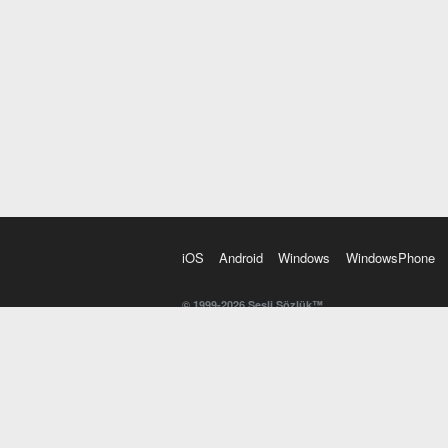
iOS
Android
Windows
WindowsPhone
© 1999-2026 Sesli Sözlük™
20 dilde online sözlük. 20 milyondan fazla sözcük ve anl
kelimesi. Yazım Türkçeleştirici ile hatalı Türkçe metinl
İngilizce kelime haznenizi arttıracak kelime oyunları. 
seslendirilişini otomatik dinlemek için ayarlardan isteğin