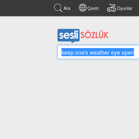
Ara
Çeviri
Oyunlar