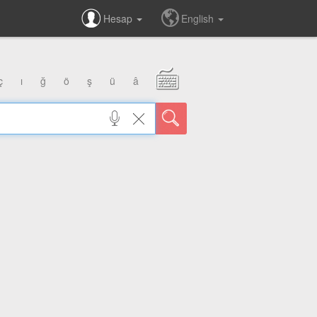
Hesap
English
ç
ı
ğ
ö
ş
ü
â