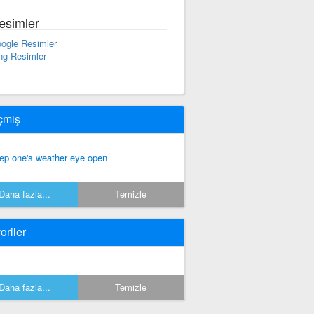
esimler
ogle Resimler
ng Resimler
çmiş
ep one's weather eye open
Daha fazla...
Temizle
oriler
Daha fazla...
Temizle