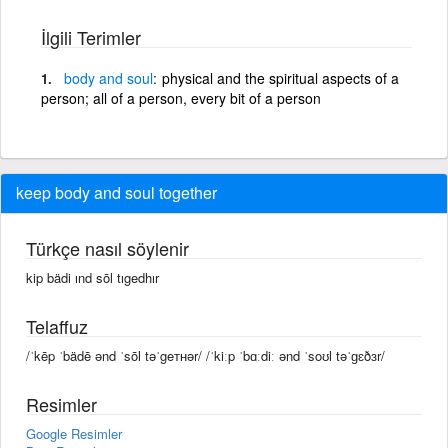
İlgili Terimler
body
and
soul
physical and the spiritual aspects of a
person; all of a person, every bit of a person
keep body and soul together
Türkçe nasıl söylenir
kip bädi ınd sōl tıgedhır
Telaffuz
/ˈkēp ˈbädē ənd ˈsōl təˈgeᴛʜər/ /ˈkiːp ˈbɑːdiː ənd ˈsoʊl təˈɡɛðɜr/
Resimler
Google Resimler