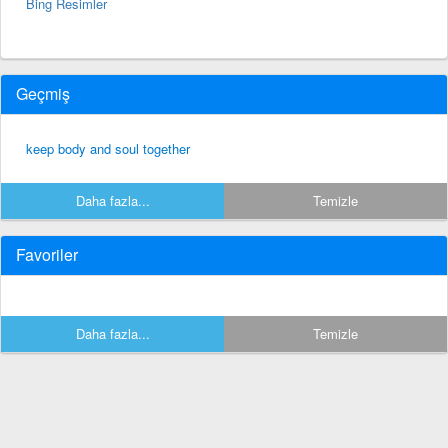
Bing Resimler
Geçmiş
keep body and soul together
Daha fazla...
Temizle
Favoriler
Daha fazla...
Temizle