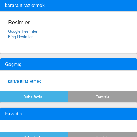
karara itiraz etmek
Resimler
Google Resimler
Bing Resimler
Geçmiş
karara itiraz etmek
Daha fazla...
Temizle
Favoriler