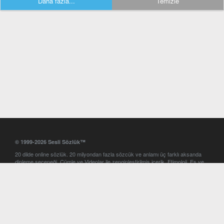
Daha fazla...
Temizle
© 1999-2026 Sesli Sözlük™
20 dilde online sözlük. 20 milyondan fazla sözcük ve anlamı üç farklı aksanda
dinleme seçeneği. Cümle ve Videolar ile zenginleştirilmiş içerik. Etimoloji, Eş ve
Zıt anlamlar, kelime okunuşları ve günün kelimesi. Yazım Türkçeleştirici ile hatalı
Türkçe metinleri düzeltme. iOS, Android ve Windows mobil platformlarda online
ve offline sözlük programları. Sesli Sözlük garantisinde Profesyonel çeviri
hizmetleri. İngilizce kelime haznenizi arttıracak kelime oyunları. Ayarlar
bölümünü kullarak çevirisini görmek istediğiniz sözlükleri seçme ve aynı
zamanda sözlüklerin gösterim sırasını ayarlama imkanı. Kelimelerin
seslendirilişini otomatik dinlemek için ayarlardan isteğiniz aksanı seçebilirsiniz.