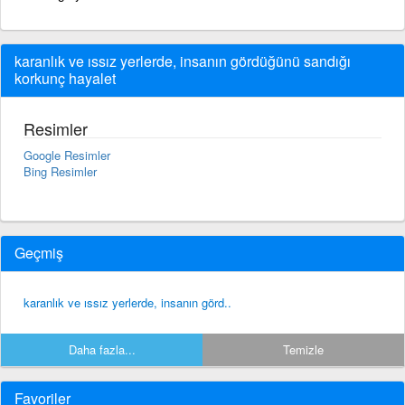
karanlık ve ıssız yerlerde, insanın gördüğünü sandığı
korkunç hayalet
Resimler
Google Resimler
Bing Resimler
Geçmiş
karanlık ve ıssız yerlerde, insanın görd..
Daha fazla...
Temizle
Favoriler