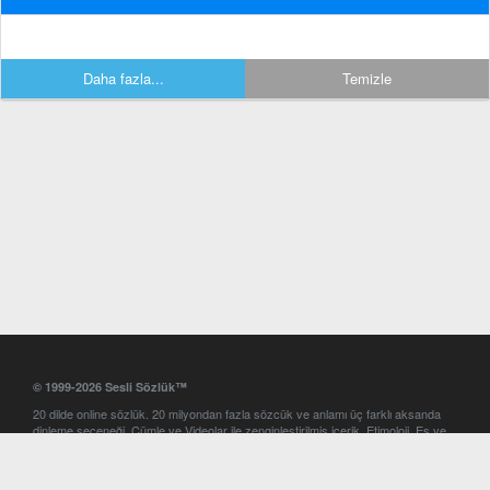
Daha fazla...
Temizle
© 1999-2026 Sesli Sözlük™
20 dilde online sözlük. 20 milyondan fazla sözcük ve anlamı üç farklı aksanda
dinleme seçeneği. Cümle ve Videolar ile zenginleştirilmiş içerik. Etimoloji, Eş ve
Zıt anlamlar, kelime okunuşları ve günün kelimesi. Yazım Türkçeleştirici ile hatalı
Türkçe metinleri düzeltme. iOS, Android ve Windows mobil platformlarda online
ve offline sözlük programları. Sesli Sözlük garantisinde Profesyonel çeviri