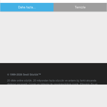
Daha fazla...
Temizle
© 1999-2026 Sesli Sözlük™
20 dilde online sözlük. 20 milyondan fazla sözcük ve anlamı üç farklı aksanda
dinleme seçeneği. Cümle ve Videolar ile zenginleştirilmiş içerik. Etimoloji, Eş ve
Zıt anlamlar, kelime okunuşları ve günün kelimesi. Yazım Türkçeleştirici ile hatalı
Türkçe metinleri düzeltme. iOS, Android ve Windows mobil platformlarda online
ve offline sözlük programları. Sesli Sözlük garantisinde Profesyonel çeviri
hizmetleri. İngilizce kelime haznenizi arttıracak kelime oyunları. Ayarlar
bölümünü kullarak çevirisini görmek istediğiniz sözlükleri seçme ve aynı
zamanda sözlüklerin gösterim sırasını ayarlama imkanı. Kelimelerin