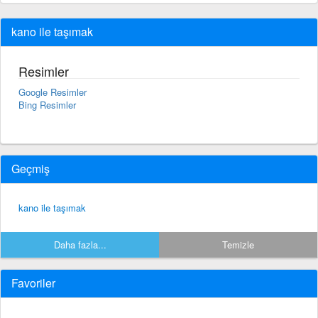
kano ile taşımak
Resimler
Google Resimler
Bing Resimler
Geçmiş
kano ile taşımak
Daha fazla...
Temizle
Favoriler