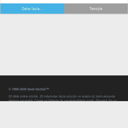
Daha fazla...
Temizle
© 1999-2026 Sesli Sözlük™
20 dilde online sözlük. 20 milyondan fazla sözcük ve anlamı üç farklı aksanda
dinleme seçeneği. Cümle ve Videolar ile zenginleştirilmiş içerik. Etimoloji, Eş ve
Zıt anlamlar, kelime okunuşları ve günün kelimesi. Yazım Türkçeleştirici ile hatalı
Türkçe metinleri düzeltme. iOS, Android ve Windows mobil platformlarda online
ve offline sözlük programları. Sesli Sözlük garantisinde Profesyonel çeviri
hizmetleri. İngilizce kelime haznenizi arttıracak kelime oyunları. Ayarlar
bölümünü kullarak çevirisini görmek istediğiniz sözlükleri seçme ve aynı
zamanda sözlüklerin gösterim sırasını ayarlama imkanı. Kelimelerin