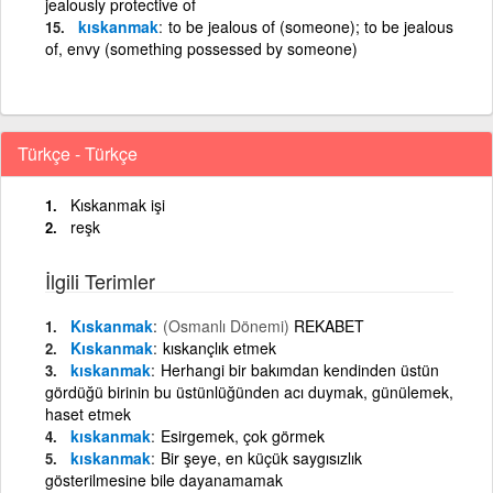
jealously protective of
kıskanmak
to be jealous of (someone); to be jealous
of, envy (something possessed by someone)
Türkçe - Türkçe
Kıskanmak işi
reşk
İlgili Terimler
Kıskanmak
(Osmanlı Dönemi)
REKABET
Kıskanmak
kıskançlık etmek
kıskanmak
Herhangi bir bakımdan kendinden üstün
gördüğü birinin bu üstünlüğünden acı duymak, günülemek,
haset etmek
kıskanmak
Esirgemek, çok görmek
kıskanmak
Bir şeye, en küçük saygısızlık
gösterilmesine bile dayanamamak