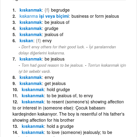
kıskanmak
{f}
begrudge
kıskanma
işi veya biçimi
business or form jealous
kıskanmak
be jealous of
kıskanmak
grudge
kıskanmak
jealous of
kıskan
{f}
envy
-
Don't envy others for their good luck.
İyi şanslarından
dolayı diğerlerini kıskanma.
kıskanmak
be jealous
-
Tom had good reason to be jealous.
Tom'un kıskanmak için
iyi bir sebebi vardı.
kıskanmak
envy
kıskanmak
get jealous
kıskanmak
hold grudge
kıskanmak
to be jealous of, to envy
kıskanmak
to resent (someone's) showing affection
to or interest in (someone else): Çocuk babasını
kardeşinden kıskanıyor. The boy is resentful of his father's
showing affection for his brother
kıskanmak
hold a grudge
kıskanmak
to love (someone) jealously; to be