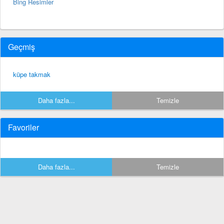
Bing Resimler
Geçmiş
küpe takmak
Daha fazla...
Temizle
Favoriler
Daha fazla...
Temizle