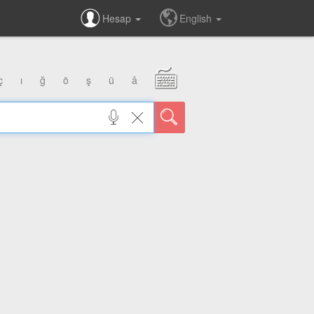
Hesap
English
ç
ı
ğ
ö
ş
ü
â