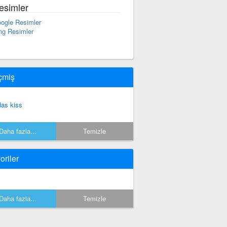
esimler
ogle Resimler
ng Resimler
çmiş
das kiss
Daha fazla...
Temizle
oriler
Daha fazla...
Temizle