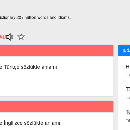
ictionary 20+ million words and idioms.
jud
H
ce Türkçe sözlükte anlamı
Ju
T
cu
Te
/ˈ
ce İngilizce sözlükte anlamı