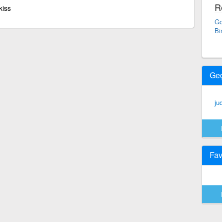
R
kiss
Go
Bi
Ge
ju
Fav