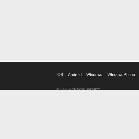
iOS
Android
Windows
WindowsPhone
© 1999-2026 Sesli Sözlük™
20 dilde online sözlük. 20 milyondan fazla sözcük ve anl
kelimesi. Yazım Türkçeleştirici ile hatalı Türkçe metinl
İngilizce kelime haznenizi arttıracak kelime oyunları. 
seslendirilişini otomatik dinlemek için ayarlardan isteğin