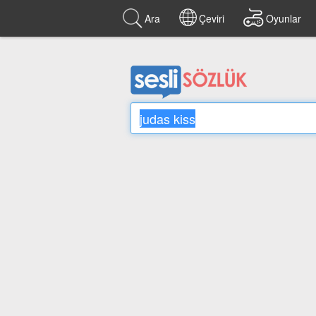
Ara
Çeviri
Oyunlar