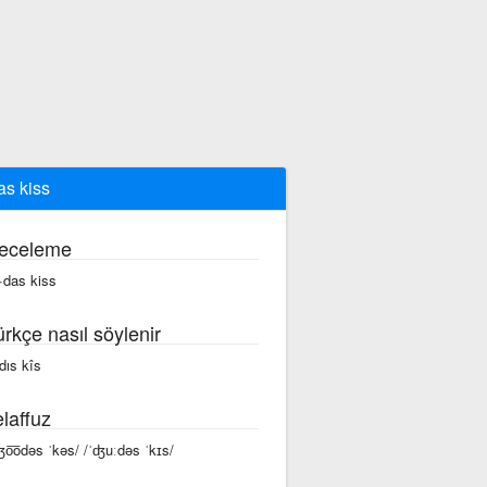
as kiss
eceleme
·das kiss
ürkçe nasıl söylenir
dıs kîs
laffuz
ʤo͞odəs ˈkəs/ /ˈʤuːdəs ˈkɪs/