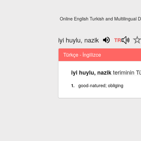
Online English Turkish and Multilingual D
iyi huylu, nazik
Türkçe - İngilizce
teriminin T
iyi huylu, nazik
good-natured; obliging