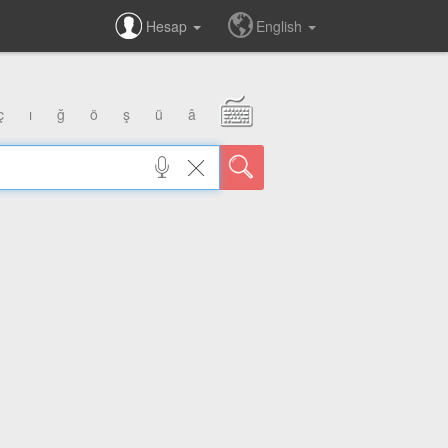
Hesap
English
ç
ı
ğ
ö
ş
ü
â