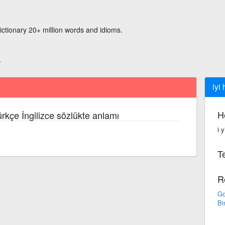
ictionary 20+ million words and idioms.
iyi
H
ürkçe İngilizce sözlükte anlamı
i·
Te
R
Go
Bi