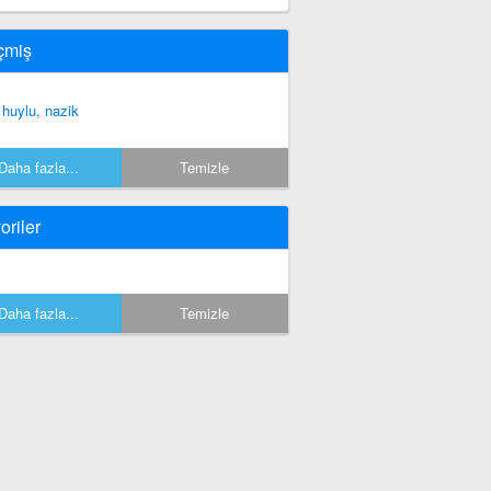
çmiş
i huylu, nazik
Daha fazla...
Temizle
oriler
Daha fazla...
Temizle