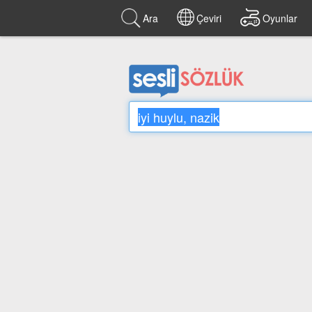
Ara
Çeviri
Oyunlar