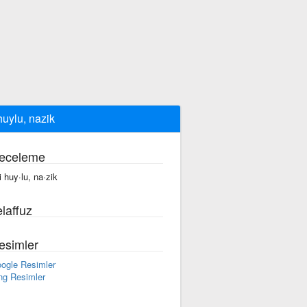
 huylu, nazik
eceleme
yi huy·lu, na·zik
laffuz
esimler
ogle Resimler
ng Resimler