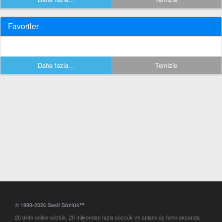
Favoriler
Daha fazla...
Temizle
© 1999-2026 Sesli Sözlük™
20 dilde online sözlük. 20 milyondan fazla sözcük ve anlamı üç farklı aksanda