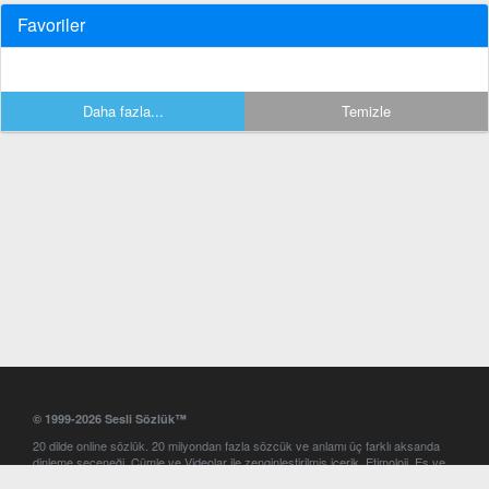
Favoriler
Daha fazla...
Temizle
© 1999-2026 Sesli Sözlük™
20 dilde online sözlük. 20 milyondan fazla sözcük ve anlamı üç farklı aksanda
dinleme seçeneği. Cümle ve Videolar ile zenginleştirilmiş içerik. Etimoloji, Eş ve
Zıt anlamlar, kelime okunuşları ve günün kelimesi. Yazım Türkçeleştirici ile hatalı