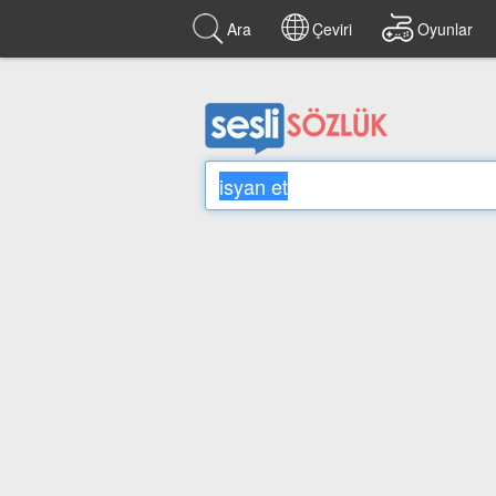
Ara
Çeviri
Oyunlar