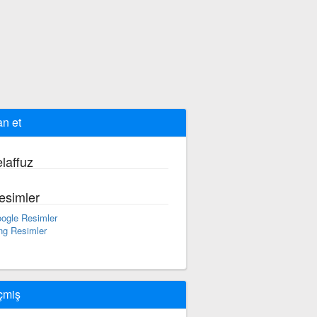
an et
laffuz
esimler
ogle Resimler
ng Resimler
çmiş