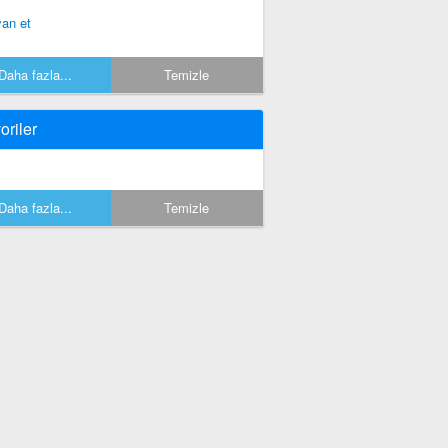
yan et
Daha fazla...
Temizle
oriler
Daha fazla...
Temizle