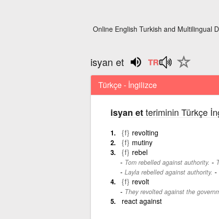
Online English Turkish and Multilingual D
isyan et
Türkçe - İngilizce
teriminin Türkçe İn
isyan et
{f}
revolting
{f}
mutiny
{f}
rebel
-
Tom rebelled against authority.
T
-
Layla rebelled against authority.
{f}
revolt
They revolted against the govern
react against