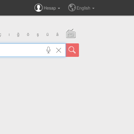
Hesap
English
ç
ı
ğ
ö
ş
ü
â