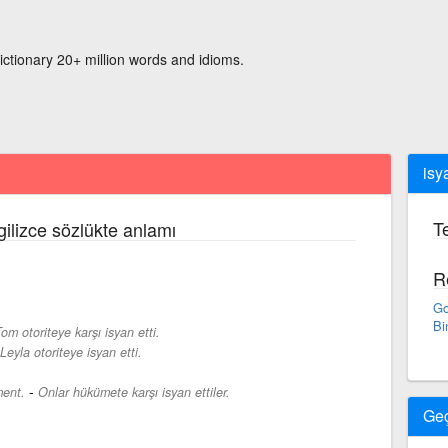
ictionary 20+ million words and idioms.
isy
Te
gilizce sözlükte anlamı
R
Go
Bi
om otoriteye karşı isyan etti.
Leyla otoriteye isyan etti.
-
ment.
Onlar hükümete karşı isyan ettiler.
Ge