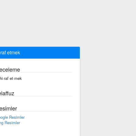
iraf etmek
eceleme
·hi·raf et·mek
laffuz
esimler
ogle Resimler
ng Resimler