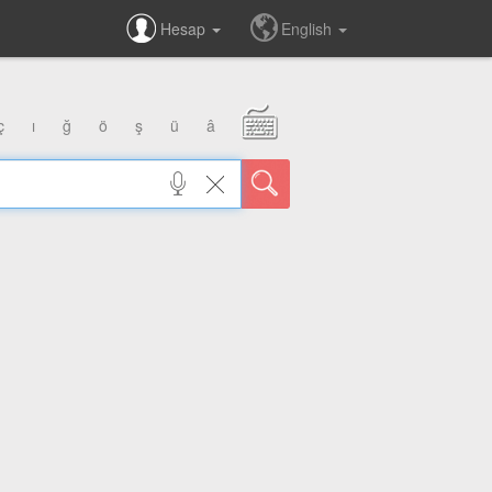
Hesap
English
ç
ı
ğ
ö
ş
ü
â