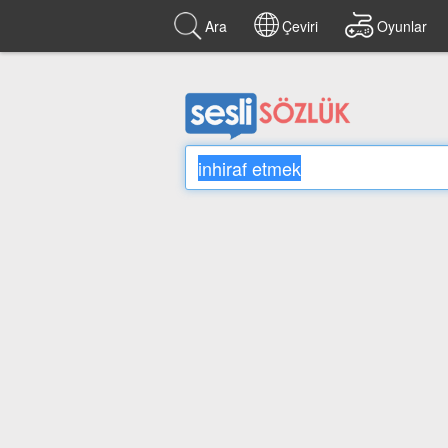
Ara
Çeviri
Oyunlar