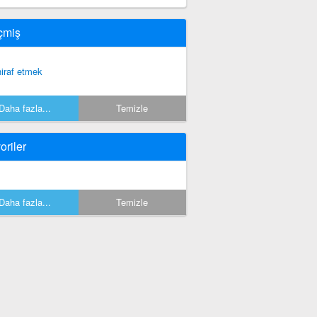
çmiş
hiraf etmek
Daha fazla...
Temizle
oriler
Daha fazla...
Temizle