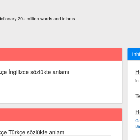
ictionary 20+ million words and idioms.
inh
H
çe İngilizce sözlükte anlamı
in
Te
R
Go
Bi
kçe Türkçe sözlükte anlamı