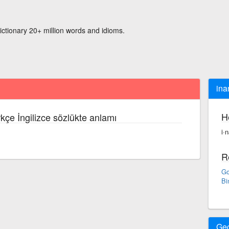
ictionary 20+ million words and idioms.
ina
H
kçe İngilizce sözlükte anlamı
i·
R
Go
Bi
Ge