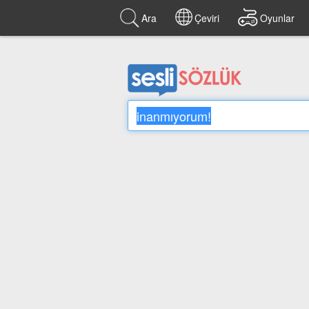
Ara
Çeviri
Oyunlar