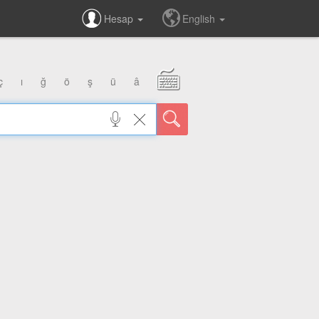
Hesap
English
ç
ı
ğ
ö
ş
ü
â