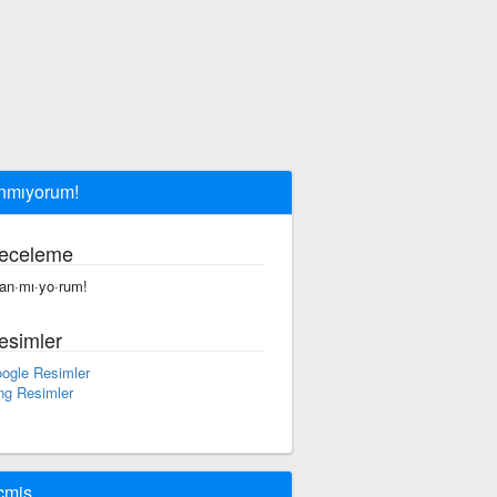
nmıyorum!
eceleme
nan·mı·yo·rum!
esimler
ogle Resimler
ng Resimler
çmiş