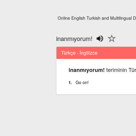
Online English Turkish and Multilingual D
inanmıyorum!
Türkçe - İngilizce
teriminin Tür
inanmıyorum!
Go on!