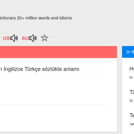
ictionary 20+ million words and idioms.
in 
H
n İngilizce Türkçe sözlükte anlamı
in
T
în
Te
/ə