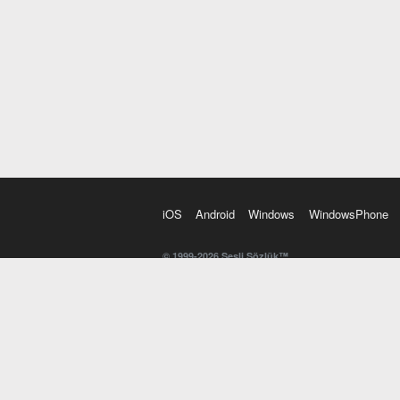
iOS
Android
Windows
WindowsPhone
© 1999-2026 Sesli Sözlük™
20 dilde online sözlük. 20 milyondan fazla sözcük ve anl
kelimesi. Yazım Türkçeleştirici ile hatalı Türkçe metinl
İngilizce kelime haznenizi arttıracak kelime oyunları. 
seslendirilişini otomatik dinlemek için ayarlardan isteğin