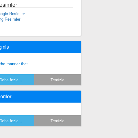
esimler
ogle Resimler
ng Resimler
çmiş
 the manner that
Daha fazla...
Temizle
oriler
Daha fazla...
Temizle