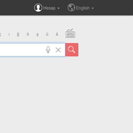
Hesap
English
ç
ı
ğ
ö
ş
ü
â