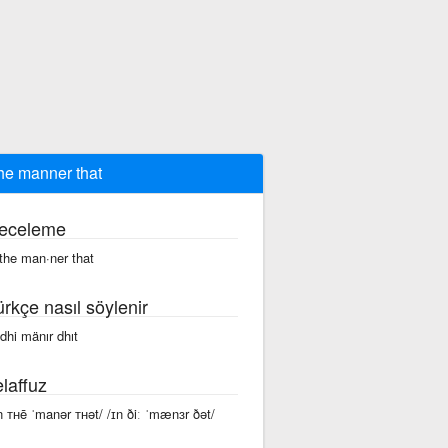
the manner that
eceleme
 the man·ner that
ürkçe nasıl söylenir
 dhi mänır dhıt
laffuz
n ᴛʜē ˈmanər ᴛʜət/ /ɪn ðiː ˈmænɜr ðət/