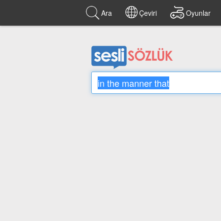
Ara
Çeviri
Oyunlar