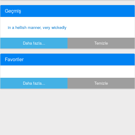
Geçmiş
in a hellish manner, very wickedly
Daha fazla...
Temizle
Favoriler
Daha fazla...
Temizle