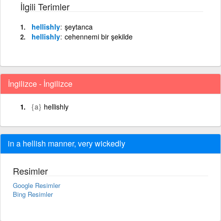
İlgili Terimler
hellishly
şeytanca
hellishly
cehennemi bir şekilde
İngilizce - İngilizce
{a}
hellishly
in a hellish manner, very wickedly
Resimler
Google Resimler
Bing Resimler