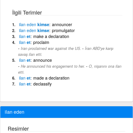
İlgili Terimler
ilan
eden
kimse
announcer
ilan
eden
kimse
promulgator
ilan
et
make a declaration
ilan
et
proclaim
-
Iran proclaimed war against the US.
İran ABD'ye karşı
savaş ilan etti.
ilan
et
announce
-
He announced his engagement to her.
O, nişanını ona ilan
etti.
ilan
et
made a declaration
ilan
et
declassify
ilan eden
Resimler