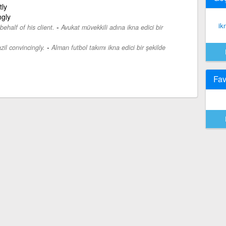
tly
ngly
ik
-
ehalf of his client.
Avukat müvekkili adına ikna edici bir
-
il convincingly.
Alman futbol takımı ikna edici bir şekilde
Fav