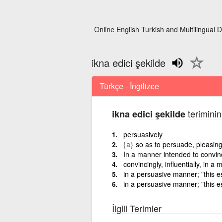
Online English Turkish and Multilingual D
ikna edici şekilde
Türkçe - İngilizce
teriminin
ikna edici şekilde
persuasively
{a}
so as to persuade, pleasing
In a manner intended to convi
convincingly, influentially, in 
in a persuasive manner; "this 
in a persuasive manner; "this e
İlgili Terimler