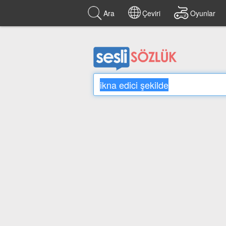
Ara
Çeviri
Oyunlar