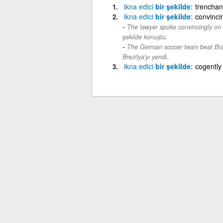
ikna
edici
bir şekilde
trenchan
ikna
edici
bir şekilde
convinci
The lawyer spoke convincingly on b
şekilde konuştu.
The German soccer team beat Braz
Brezilya'yı yendi.
ikna
edici
bir şekilde
cogently