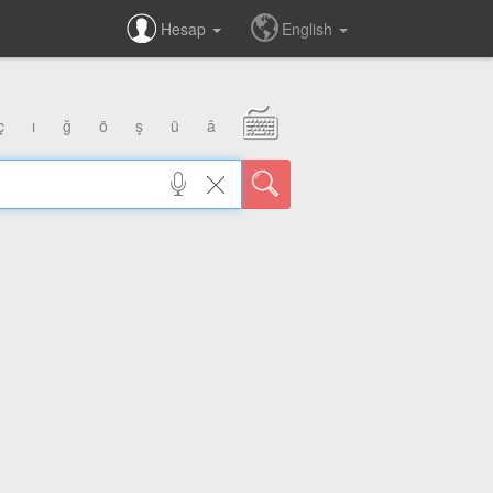
Hesap
English
ç
ı
ğ
ö
ş
ü
â