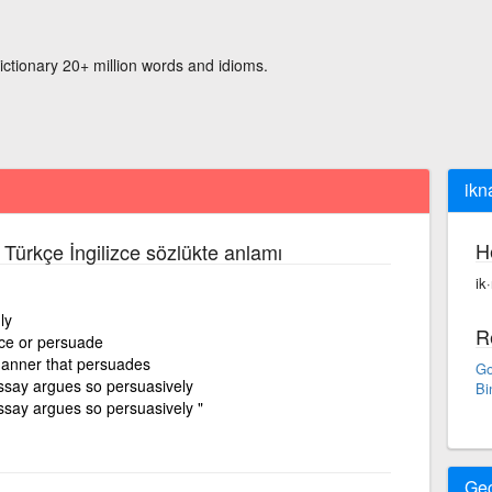
ictionary 20+ million words and idioms.
ikn
H
 Türkçe İngilizce sözlükte anlamı
ik
ly
R
nce or persuade
a manner that persuades
Go
essay argues so persuasively
Bi
ssay argues so persuasively "
Ge