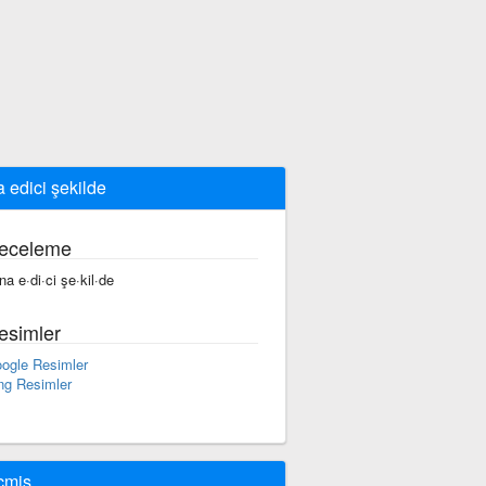
a edici şekilde
eceleme
·na e·di·ci şe·kil·de
esimler
ogle Resimler
ng Resimler
çmiş