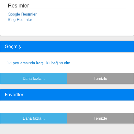
Resimler
Google Resimler
Bing Resimler
Geçmiş
i̇ki şey arasında karşılıklı bağıntı olm..
Daha fazla...
Temizle
Favoriler
Daha fazla...
Temizle