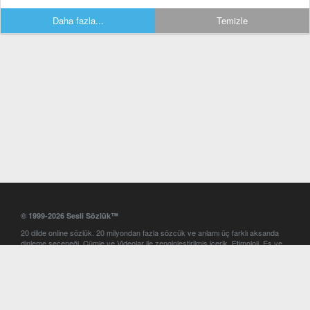
Daha fazla...
Temizle
© 1999-2026 Sesli Sözlük™
20 dilde online sözlük. 20 milyondan fazla sözcük ve anlamı üç farklı aksanda
dinleme seçeneği. Cümle ve Videolar ile zenginleştirilmiş içerik. Etimoloji, Eş ve
Zıt anlamlar, kelime okunuşları ve günün kelimesi. Yazım Türkçeleştirici ile hatalı
Türkçe metinleri düzeltme. iOS, Android ve Windows mobil platformlarda online
ve offline sözlük programları. Sesli Sözlük garantisinde Profesyonel çeviri
hizmetleri. İngilizce kelime haznenizi arttıracak kelime oyunları. Ayarlar
bölümünü kullarak çevirisini görmek istediğiniz sözlükleri seçme ve aynı
zamanda sözlüklerin gösterim sırasını ayarlama imkanı. Kelimelerin