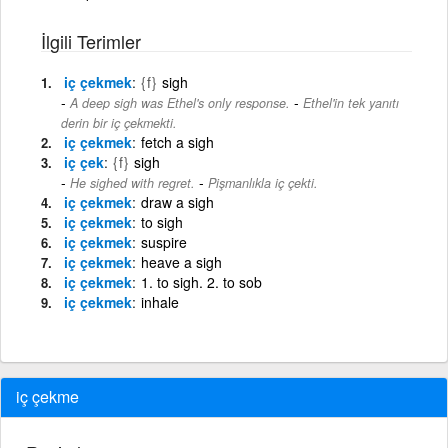
İlgili Terimler
iç çekmek
{f}
sigh
-
A deep sigh was Ethel's only response.
Ethel'in tek yanıtı
derin bir iç çekmekti.
iç çekmek
fetch a sigh
iç çek
{f}
sigh
-
He sighed with regret.
Pişmanlıkla iç çekti.
iç çekmek
draw a sigh
iç çekmek
to sigh
iç çekmek
suspire
iç çekmek
heave a sigh
iç çekmek
1. to sigh. 2. to sob
iç çekmek
inhale
iç çekme