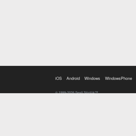
iOS
Android
Windows
WindowsPhone
© 1999-2026 Sesli Sözlük™
20 dilde online sözlük. 20 milyondan fazla sözcük ve anl
kelimesi. Yazım Türkçeleştirici ile hatalı Türkçe metinl
İngilizce kelime haznenizi arttıracak kelime oyunları. 
seslendirilişini otomatik dinlemek için ayarlardan isteğin