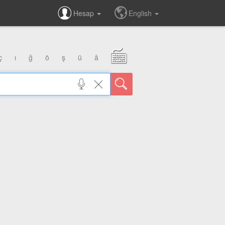
Hesap
English
ç
ı
ğ
ö
ş
ü
â