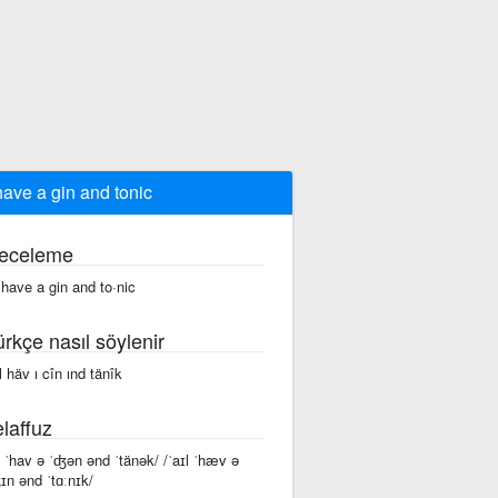
l have a gin and tonic
eceleme
ll have a gin and to·nic
ürkçe nasıl söylenir
l häv ı cîn ınd tänîk
laffuz
īl ˈhav ə ˈʤən ənd ˈtänək/ /ˈaɪl ˈhæv ə
ɪn ənd ˈtɑːnɪk/