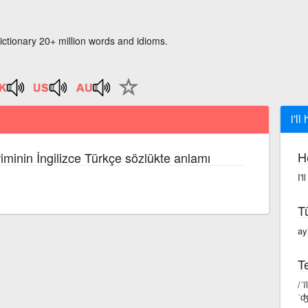
ictionary 20+ million words and idioms.
i'l
H
iminin İngilizce Türkçe sözlükte anlamı
I'
T
ay
Te
/ˈ
ˈʤ