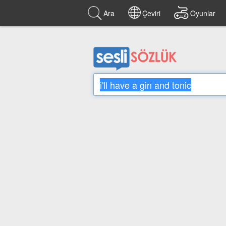
Ara
Çeviri
Oyunlar