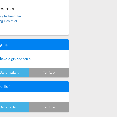
esimler
ogle Resimler
ng Resimler
çmiş
ll have a gin and tonic
Daha fazla...
Temizle
oriler
Daha fazla...
Temizle