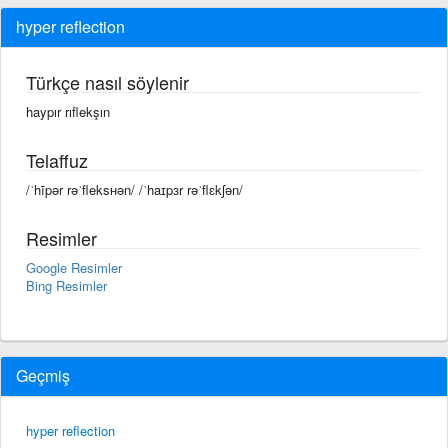
hyper reflection
Türkçe nasıl söylenir
haypır rıflekşın
Telaffuz
/ˈhīpər rəˈfleksʜən/ /ˈhaɪpɜr rəˈflɛkʃən/
Resimler
Google Resimler
Bing Resimler
Geçmiş
hyper reflection