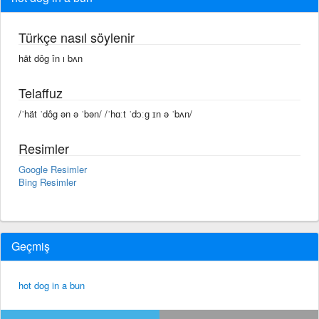
Türkçe nasıl söylenir
hät dôg în ı bʌn
Telaffuz
/ˈhät ˈdôg ən ə ˈbən/ /ˈhɑːt ˈdɔːɡ ɪn ə ˈbʌn/
Resimler
Google Resimler
Bing Resimler
Geçmiş
hot dog in a bun