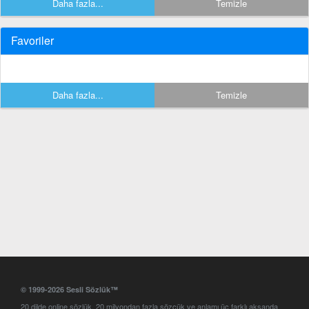
Daha fazla...
Temizle
Favoriler
Daha fazla...
Temizle
© 1999-2026 Sesli Sözlük™
20 dilde online sözlük. 20 milyondan fazla sözcük ve anlamı üç farklı aksanda