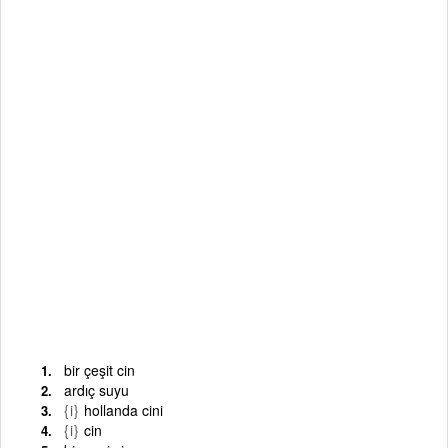
bir çeşit cin
ardıç suyu
{i}
hollanda cini
{i}
cin