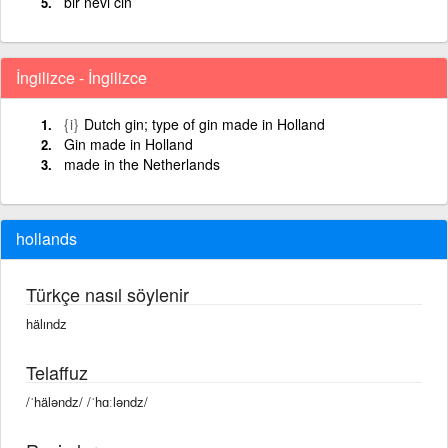
bir nevi cin
İngilizce - İngilizce
{i}
Dutch gin; type of gin made in Holland
Gin made in Holland
made in the Netherlands
hollands
Türkçe nasıl söylenir
hälındz
Telaffuz
/ˈhäləndz/ /ˈhɑːləndz/