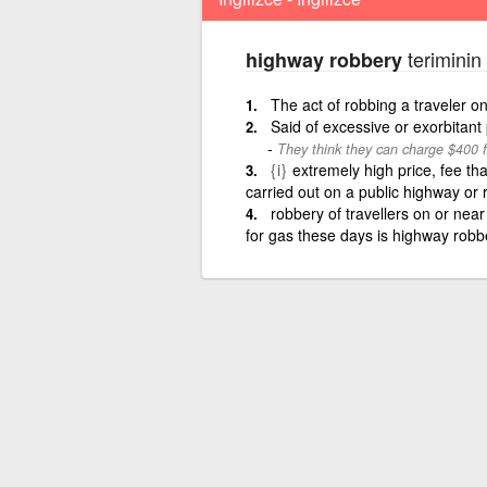
teriminin 
highway robbery
The act of robbing a traveler on
Said of excessive or exorbitant 
They think they can charge $400 fo
{i}
extremely high price, fee that
carried out on a public highway or 
robbery of travellers on or near
for gas these days is highway robb