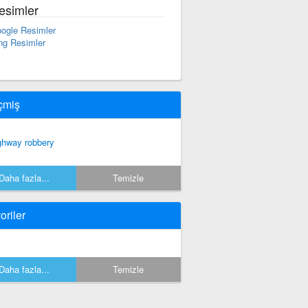
esimler
ogle Resimler
ng Resimler
çmiş
ghway robbery
Daha fazla...
Temizle
oriler
Daha fazla...
Temizle