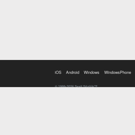
iOS
Android
Windows
WindowsPhone
© 1999-2026 Sesli Sözlük™
20 dilde online sözlük. 20 milyondan fazla sözcük ve anl
kelimesi. Yazım Türkçeleştirici ile hatalı Türkçe metinl
İngilizce kelime haznenizi arttıracak kelime oyunları. 
seslendirilişini otomatik dinlemek için ayarlardan isteğin