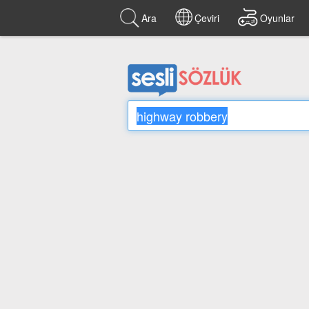
Ara
Çeviri
Oyunlar