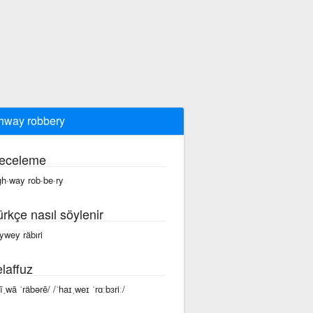
hway robbery
eceleme
gh·way rob·be·ry
ürkçe nasıl söylenir
ywey räbıri
laffuz
hīˌwā ˈräbərē/ /ˈhaɪˌweɪ ˈrɑːbɜriː/