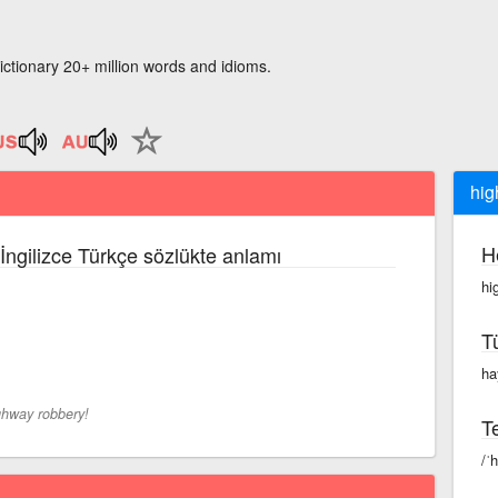
ictionary 20+ million words and idioms.
hig
H
 İngilizce Türkçe sözlükte anlamı
hi
T
ha
ghway robbery!
Te
/ˈ