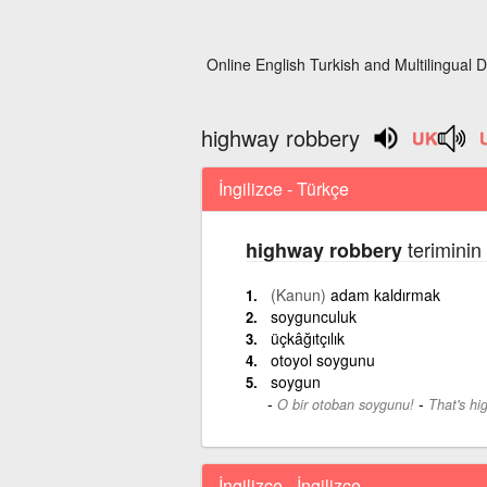
Online English Turkish and Multilingual D
highway robbery
İngilizce - Türkçe
teriminin
highway robbery
(Kanun)
adam kaldırmak
soygunculuk
üçkâğıtçılık
otoyol soygunu
soygun
-
O bir otoban soygunu!
That's hi
İngilizce - İngilizce