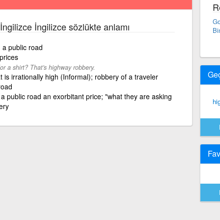
R
Go
İngilizce İngilizce sözlükte anlamı
Bi
 a public road
prices
r a shirt? That's highway robbery.
Ge
 is irrationally high (Informal); robbery of a traveler
road
 a public road an exorbitant price; "what they are asking
hi
ery
Fav