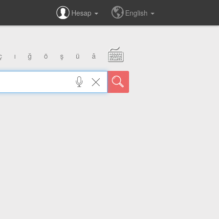
Hesap
English
ç
ı
ğ
ö
ş
ü
â