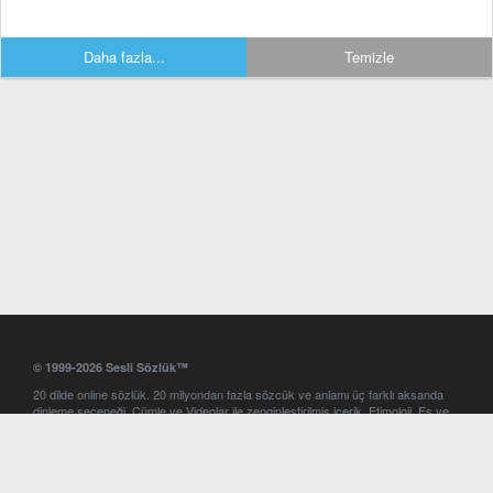
Daha fazla...
Temizle
© 1999-2026 Sesli Sözlük™
20 dilde online sözlük. 20 milyondan fazla sözcük ve anlamı üç farklı aksanda
dinleme seçeneği. Cümle ve Videolar ile zenginleştirilmiş içerik. Etimoloji, Eş ve
Zıt anlamlar, kelime okunuşları ve günün kelimesi. Yazım Türkçeleştirici ile hatalı
Türkçe metinleri düzeltme. iOS, Android ve Windows mobil platformlarda online
ve offline sözlük programları. Sesli Sözlük garantisinde Profesyonel çeviri
hizmetleri. İngilizce kelime haznenizi arttıracak kelime oyunları. Ayarlar