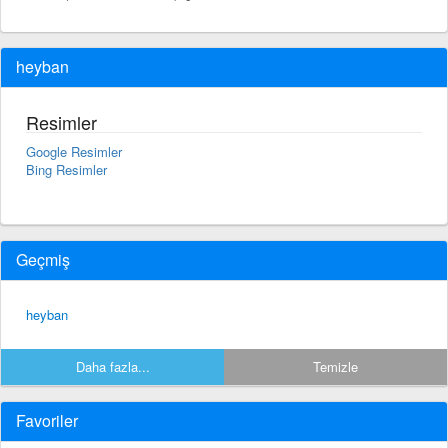
heyban
Resimler
Google Resimler
Bing Resimler
Geçmiş
heyban
Daha fazla...
Temizle
Favoriler