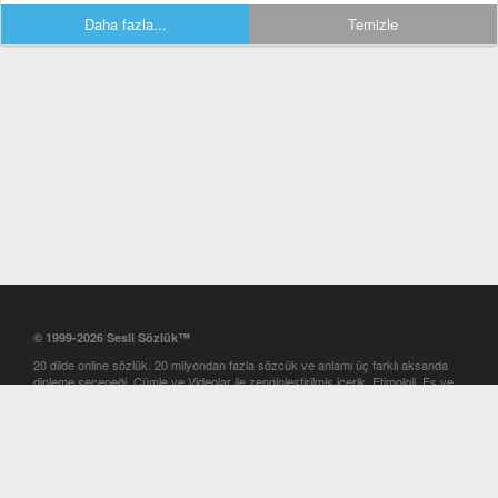
Daha fazla...
Temizle
© 1999-2026 Sesli Sözlük™
20 dilde online sözlük. 20 milyondan fazla sözcük ve anlamı üç farklı aksanda
dinleme seçeneği. Cümle ve Videolar ile zenginleştirilmiş içerik. Etimoloji, Eş ve
Zıt anlamlar, kelime okunuşları ve günün kelimesi. Yazım Türkçeleştirici ile hatalı
Türkçe metinleri düzeltme. iOS, Android ve Windows mobil platformlarda online
ve offline sözlük programları. Sesli Sözlük garantisinde Profesyonel çeviri
hizmetleri. İngilizce kelime haznenizi arttıracak kelime oyunları. Ayarlar
bölümünü kullarak çevirisini görmek istediğiniz sözlükleri seçme ve aynı
zamanda sözlüklerin gösterim sırasını ayarlama imkanı. Kelimelerin