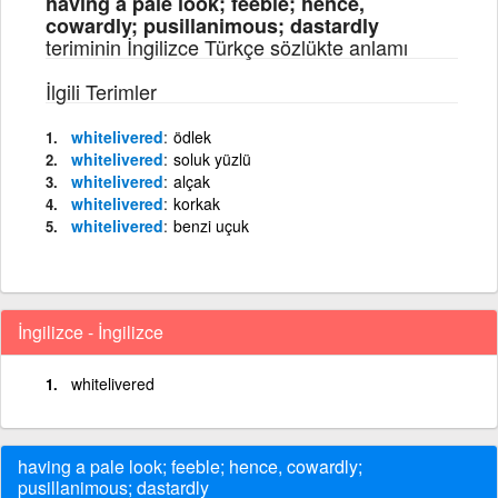
having a pale look; feeble; hence,
cowardly; pusillanimous; dastardly
teriminin İngilizce Türkçe sözlükte anlamı
İlgili Terimler
whitelivered
ödlek
whitelivered
soluk yüzlü
whitelivered
alçak
whitelivered
korkak
whitelivered
benzi uçuk
İngilizce - İngilizce
whitelivered
having a pale look; feeble; hence, cowardly;
pusillanimous; dastardly