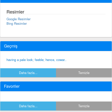
Resimler
Google Resimler
Bing Resimler
Geçmiş
having a pale look; feeble; hence, cowar..
Daha fazla...
Temizle
Favoriler
Daha fazla...
Temizle